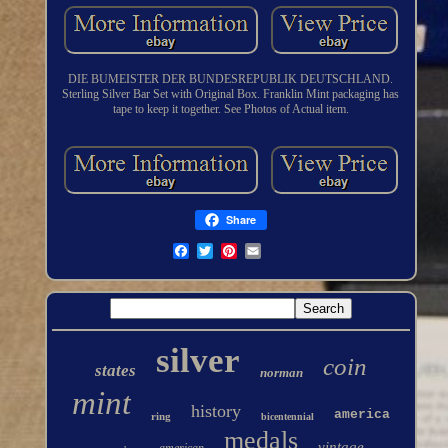
DIE BUMEISTER DER BUNDESREPUBLIK DEUTSCHLAND.
Sterling Silver Bar Set with Original Box. Franklin Mint packaging has
tape to keep it together. See Photos of Actual item.
Share
silver
coin
states
norman
mint
history
america
ring
bicentennial
medals
vintage